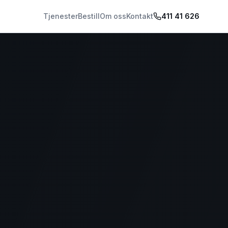
Tjenester
Bestill
Om oss
Kontakt
411 41 626